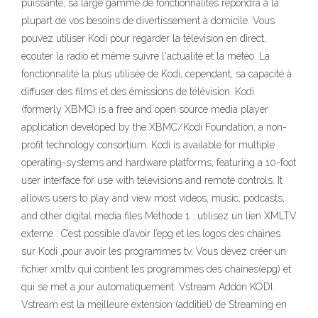
puissante; sa large gamme de fonctionnalités répondra à la
plupart de vos besoins de divertissement à domicile. Vous
pouvez utiliser Kodi pour regarder la télévision en direct,
écouter la radio et même suivre l'actualité et la météo. La
fonctionnalité la plus utilisée de Kodi, cependant, sa capacité à
diffuser des films et des émissions de télévision. Kodi
(formerly XBMC) is a free and open source media player
application developed by the XBMC/Kodi Foundation, a non-
profit technology consortium. Kodi is available for multiple
operating-systems and hardware platforms, featuring a 10-foot
user interface for use with televisions and remote controls. It
allows users to play and view most videos, music, podcasts,
and other digital media files Méthode 1 : utilisez un lien XMLTV
externe : C’est possible d’avoir l’epg et les logos des chaines
sur Kodi ,pour avoir les programmes tv, Vous devez créer un
fichier xmltv qui contient les programmes des chaines(epg) et
qui se met a jour automatiquement. Vstream Addon KODI.
Vstream est la meilleure extension (additiel) de Streaming en