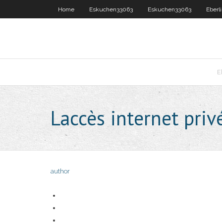
Home
Eskuchen33063
Eskuchen33063
Eberl
E
Laccès internet pri
author