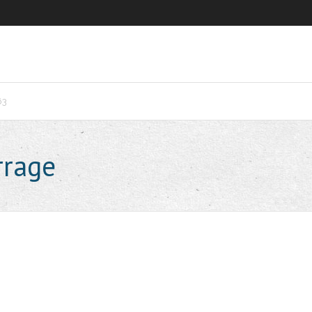
63
rrage